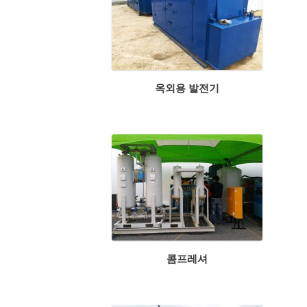
옥외용 발전기
콤프레셔