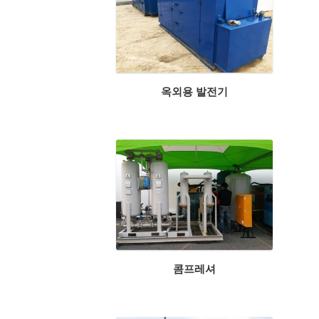
옥외용 발전기
콤프레셔